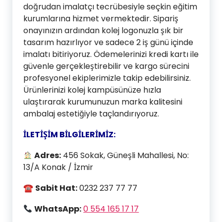
doğrudan imalatçı tecrübesiyle seçkin eğitim
kurumlarına hizmet vermektedir. Sipariş
onayınızın ardından kolej logonuzla şık bir
tasarım hazırlıyor ve sadece 2 iş günü içinde
imalatı bitiriyoruz. Ödemelerinizi kredi kartı ile
güvenle gerçekleştirebilir ve kargo sürecini
profesyonel ekiplerimizle takip edebilirsiniz.
Ürünlerinizi kolej kampüsünüze hızla
ulaştırarak kurumunuzun marka kalitesini
ambalaj estetiğiyle taçlandırıyoruz.
İLETİŞİM BİLGİLERİMİZ:
Adres:
456 Sokak, Güneşli Mahallesi, No:
13/A Konak / İzmir
☎
Sabit Hat:
0232 237 77 77
WhatsApp:
0 554 165 17 17