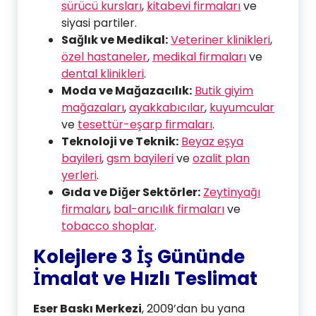
sürücü kursları
,
kitabevi firmaları
ve
siyasi partiler.
Sağlık ve Medikal:
Veteriner klinikleri
,
özel hastaneler
,
medikal firmaları
ve
dental klinikleri
.
Moda ve Mağazacılık:
Butik giyim
mağazaları
,
ayakkabıcılar
,
kuyumcular
ve
tesettür-eşarp firmaları
.
Teknoloji ve Teknik:
Beyaz eşya
bayileri
,
gsm bayileri
ve
ozalit plan
yerleri
.
Gıda ve Diğer Sektörler:
Zeytinyağı
firmaları
,
bal-arıcılık firmaları
ve
tobacco shoplar
.
Kolejlere 3 İş Gününde
İmalat ve Hızlı Teslimat
Eser Baskı Merkezi
, 2009’dan bu yana