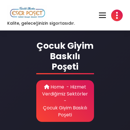
Skip
to
content
Kalite, geleceğinizin sigortasıdır.
Çocuk Giyim
Baskılı
Poşeti
Home
-
Hizmet
Verdiğimiz Sektörler
-
Çocuk Giyim Baskılı
Poşeti