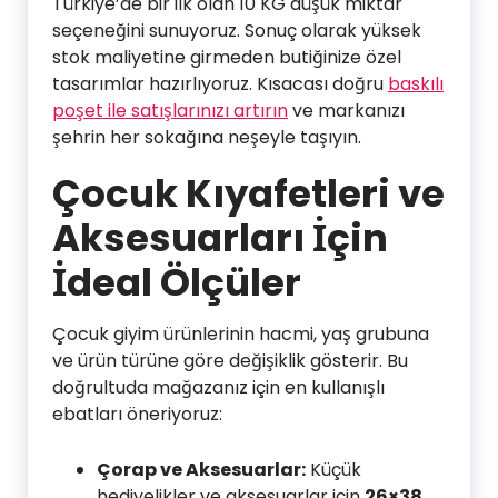
Türkiye’de bir ilk olan 10 KG düşük miktar
seçeneğini sunuyoruz. Sonuç olarak yüksek
stok maliyetine girmeden butiğinize özel
tasarımlar hazırlıyoruz. Kısacası doğru
baskılı
poşet ile satışlarınızı artırın
ve markanızı
şehrin her sokağına neşeyle taşıyın.
Çocuk Kıyafetleri ve
Aksesuarları İçin
İdeal Ölçüler
Çocuk giyim ürünlerinin hacmi, yaş grubuna
ve ürün türüne göre değişiklik gösterir. Bu
doğrultuda mağazanız için en kullanışlı
ebatları öneriyoruz:
Çorap ve Aksesuarlar:
Küçük
hediyelikler ve aksesuarlar için
26×38