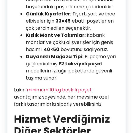
boyutundaki poşetlerimiz çok idealdir.
Günlük Kıyafetler:
Tişört, şort ve ince
elbiseler için
33×45
ebatlı poşetler en
çok tercih edilen seçenektir.
Kışlık Mont ve Takımlar:
Kabarık
montlar ve çoklu alışverişler için geniş
hacimli
40×50
boyutunu sağlıyoruz.
Dayanıklı Mağaza Tipi:
El geçme yeri
güçlendirilmiş
F2 takviyeli poşet
modellerimiz, ağır paketlerde güvenli
taşıma sunar.
Lakin
minimum 10 kg baskılı poşet
avantajımız sayesinde, her mevsime özel
farklı tasarımlarla sipariş verebilirsiniz.
Hizmet Verdiğimiz
Diğer Sektörler