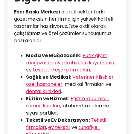
Eser Baskı Merkezi
olarak sektör farkı
gözetmeksizin her firma için yüksek kaliteli
tasarımlar hazırlıyoruz. İşte aktif olarak
çalıştığımız ve özel çözümler sunduğumuz
bazı alanlar:
Moda ve Mağazacılık:
Butik giyim
mağazaları
,
ayakkabıcılar
,
kuyumcular
ve
tesettür-eşarp firmaları
.
Sağlık ve Medikal:
Veteriner klinikleri
,
özel hastaneler
, medikal firmaları ve
dental klinikleri
.
Eğitim ve Hizmet:
Eğitim kurumları
,
sürücü kursları
, kitabevi firmaları ve
siyasi partiler.
Tekstil ve Ev Dekorasyon:
Tekstil
firmaları
,
ev tekstili
ve
tuhafiye-