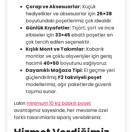
Çorap ve Aksesuarlar:
Küçük
hediyelikler ve aksesuarlar için
26×38
boyutundaki poşetlerimiz çok idealdir.
Günlük Kıyafetler:
Tişört, şort ve ince
elbiseler için
33×45
ebatlı poşetler en
çok tercih edilen seçenektir.
Kışlık Mont ve Takımlar:
Kabarık
montlar ve çoklu alışverişler için geniş
hacimli
40×50
boyutunu sağlıyoruz.
Dayanıklı Mağaza Tipi:
El geçme yeri
güçlendirilmiş
F2 takviyeli poşet
modellerimiz, ağır paketlerde güvenli
taşıma sunar.
Lakin
minimum 10 kg baskılı poşet
avantajımız sayesinde, her mevsime özel
farklı tasarımlarla sipariş verebilirsiniz.