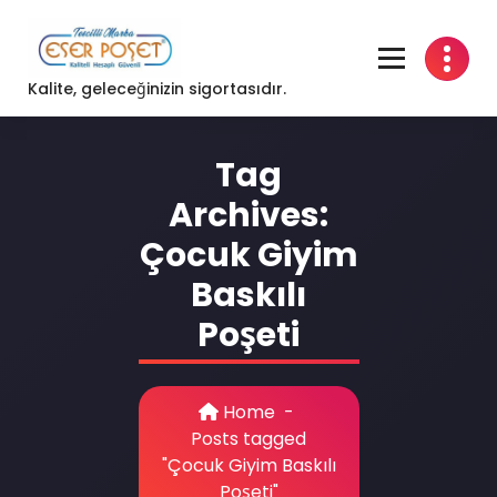
Skip
to
content
Kalite, geleceğinizin sigortasıdır.
Tag
Archives:
Çocuk Giyim
Baskılı
Poşeti
Home
-
Posts tagged
"Çocuk Giyim Baskılı
Poşeti"