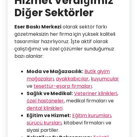
Hizmet Verdiğimiz
Diğer Sektörler
Eser Baskı Merkezi
olarak sektör farkı
gözetmeksizin her firma için yüksek kaliteli
tasarımlar hazırlıyoruz. İşte aktif olarak
çalıştığımız ve özel çözümler sunduğumuz
bazı alanlar:
Moda ve Mağazacılık:
Butik giyim
mağazaları
,
ayakkabıcılar
,
kuyumcular
ve
tesettür-eşarp firmaları
.
Sağlık ve Medikal:
Veteriner klinikleri
,
özel hastaneler
, medikal firmaları ve
dental klinikleri
.
Eğitim ve Hizmet:
Eğitim kurumları
,
sürücü kursları
, kitabevi firmaları ve
siyasi partiler.