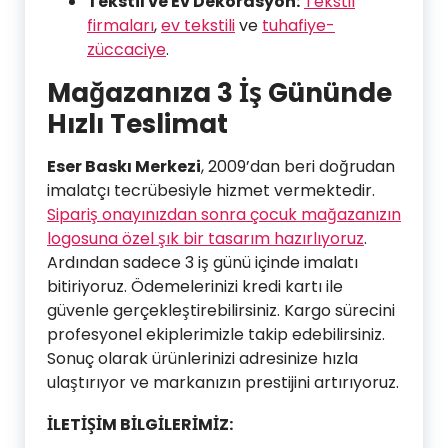
Tekstil ve Ev Dekorasyon:
Tekstil
firmaları
,
ev tekstili
ve
tuhafiye-
züccaciye
.
Mağazanıza 3 İş Gününde
Hızlı Teslimat
Eser Baskı Merkezi
, 2009’dan beri doğrudan
imalatçı tecrübesiyle hizmet vermektedir.
Sipariş onayınızdan sonra çocuk mağazanızın
logosuna özel şık bir tasarım hazırlıyoruz
.
Ardından sadece 3 iş günü içinde imalatı
bitiriyoruz. Ödemelerinizi kredi kartı ile
güvenle gerçekleştirebilirsiniz. Kargo sürecini
profesyonel ekiplerimizle takip edebilirsiniz.
Sonuç olarak ürünlerinizi adresinize hızla
ulaştırıyor ve markanızın prestijini artırıyoruz.
İLETİŞİM BİLGİLERİMİZ: