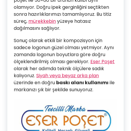
poşet ile 50×60 bir ürünün kalıbı aynı
olamıyor. Doğru ipek gerginliğini seçtikten
sonra hazırlıklarımızı tamamlıyoruz. Bu titiz
süreç,
mürekkebin
yüzeye hatasız
dağılmasını sağlıyor.
Sonuç olarak etkili bir kompozisyon için
sadece logonun güzel olması yetmiyor. Aynı
zamanda logonun boyutlara göre doğru
ölçeklendirilmiş olması gerekiyor.
Eser Poşet
olarak her adımda teknik ölçülere sadık
kalıyoruz.
Siyah veya beyaz arka plan
üzerinde en doğru
baskı alanı kullanımı
ile
markanızı şık bir şekilde sunuyoruz.