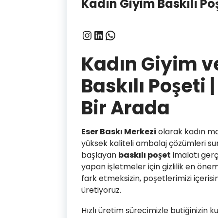
Kadın Giyim Baskılı Po
Instagram
LinkedIn
WhatsApp
Kadın Giyim v
Baskılı Poşeti | 
Bir Arada
Eser Baskı Merkezi
olarak kadın mo
yüksek kaliteli ambalaj çözümleri su
başlayan
baskılı poşet
imalatı gerçe
yapan işletmeler için gizlilik en ön
fark etmeksizin, poşetlerimizi içer
üretiyoruz.
Hızlı üretim sürecimizle butiğinizin 