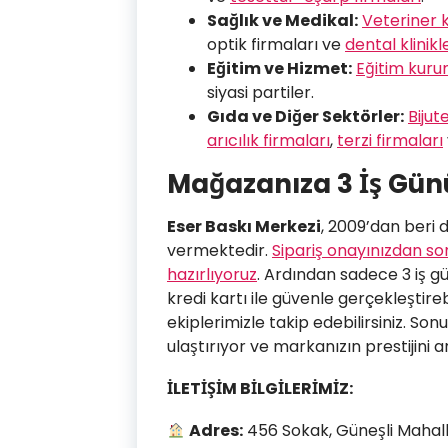
Sağlık ve Medikal:
Veteriner kl
optik firmaları ve
dental klinikl
Eğitim ve Hizmet:
Eğitim kuru
siyasi partiler.
Gıda ve Diğer Sektörler:
Bijut
arıcılık firmaları
,
terzi firmaları
Mağazanıza 3 İş Günü
Eser Baskı Merkezi
, 2009’dan beri
vermektedir.
Sipariş onayınızdan so
hazırlıyoruz
. Ardından sadece 3 iş gü
kredi kartı ile güvenle gerçekleştireb
ekiplerimizle takip edebilirsiniz. Sonu
ulaştırıyor ve markanızın prestijini ar
İLETİŞİM BİLGİLERİMİZ:
Adres:
456 Sokak, Güneşli Mahalle