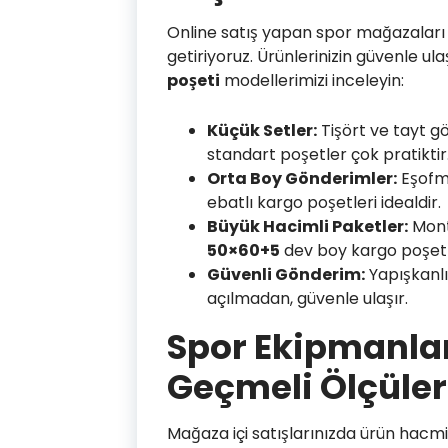
Online satış yapan spor mağazaları 
getiriyoruz. Ürünlerinizin güvenle ula
poşeti
modellerimizi inceleyin:
Küçük Setler:
Tişört ve tayt gö
standart poşetler çok pratiktir
Orta Boy Gönderimler:
Eşofma
ebatlı kargo poşetleri idealdir.
Büyük Hacimli Paketler:
Montl
50×60+5
dev boy kargo poşetl
Güvenli Gönderim:
Yapışkanlı 
açılmadan, güvenle ulaşır.
Spor Ekipmanları
Geçmeli Ölçüler
Mağaza içi satışlarınızda ürün hacm