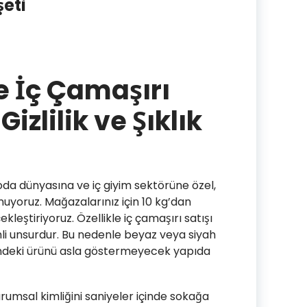
şeti
e İç Çamaşırı
Gizlilik ve Şıklık
da dünyasına ve iç giyim sektörüne özel,
nuyoruz. Mağazalarınız için 10 kg’dan
kleştiriyoruz. Özellikle iç çamaşırı satışı
emli unsurdur. Bu nedenle beyaz veya siyah
isindeki ürünü asla göstermeyecek yapıda
kurumsal kimliğini saniyeler içinde sokağa