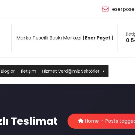
eserpose
İlet
Marka Tescilli Baskı Merkezi
| Eser Poşet |
0 5
Bloglar
İletişim
Hizmet Verdiğimiz Sektörler
zlı Teslimat
Home
-
Posts tagged