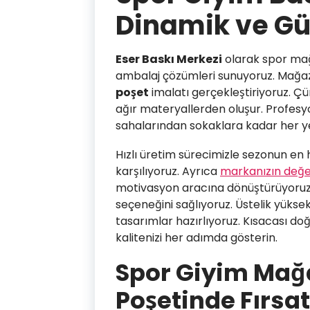
Dinamik ve G
Eser Baskı Merkezi
olarak spor mağ
ambalaj çözümleri sunuyoruz. Mağaza
poşet
imalatı gerçekleştiriyoruz. Çü
ağır materyallerden oluşur. Profesyo
sahalarından sokaklara kadar her yer
Hızlı üretim sürecimizle sezonun en 
karşılıyoruz. Ayrıca
markanızın değer
motivasyon aracına dönüştürüyoruz. 
seçeneğini sağlıyoruz. Üstelik yükse
tasarımlar hazırlıyoruz. Kısacası do
kalitenizi her adımda gösterin.
Spor Giyim Mağa
Poşetinde Fırsat