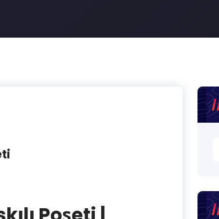
A
ti
ılı Poşeti |