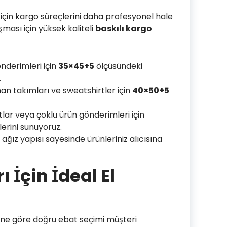
için kargo süreçlerini daha profesyonel hale
şması için yüksek kaliteli
baskılı kargo
nderimleri için
35×45+5
ölçüsündeki
.
n takımları ve sweatshirtler için
40×50+5
ar veya çoklu ürün gönderimleri için
erini sunuyoruz.
ağız yapısı sayesinde ürünleriniz alıcısına
 İçin İdeal El
ine göre doğru ebat seçimi müşteri