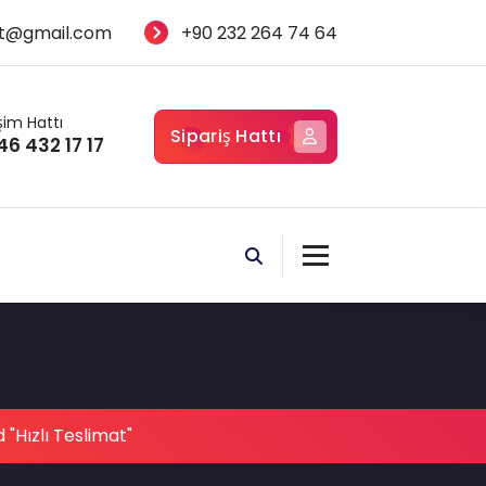
t@gmail.com
+90 232 264 74 64
işim Hattı
Sipariş Hattı
46 432 17 17
 "Hızlı Teslimat"