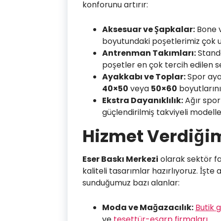
konforunu artırır:
Aksesuar ve Şapkalar:
Bone v
boyutundaki poşetlerimiz çok 
Antrenman Takımları:
Standa
poşetler en çok tercih edilen s
Ayakkabı ve Toplar:
Spor ayak
40×50
veya
50×60
boyutlarını
Ekstra Dayanıklılık:
Ağır spor
güçlendirilmiş takviyeli modell
Hizmet Verdiğim
Eser Baskı Merkezi
olarak sektör fa
kaliteli tasarımlar hazırlıyoruz. İşte
sunduğumuz bazı alanlar:
Moda ve Mağazacılık:
Butik 
ve
tesettür-eşarp firmaları
.