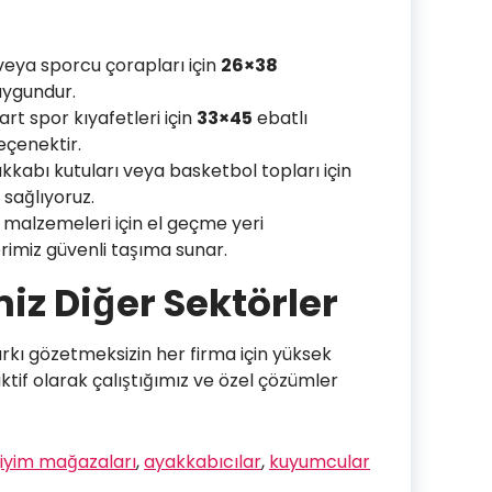
eya sporcu çorapları için
26×38
uygundur.
rt spor kıyafetleri için
33×45
ebatlı
eçenektir.
kabı kutuları veya basketbol topları için
 sağlıyoruz.
 malzemeleri için el geçme yeri
erimiz güvenli taşıma sunar.
iz Diğer Sektörler
rkı gözetmeksizin her firma için yüksek
 aktif olarak çalıştığımız ve özel çözümler
giyim mağazaları
,
ayakkabıcılar
,
kuyumcular