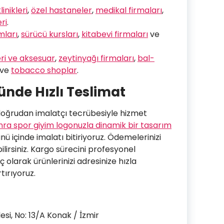
inikleri
,
özel hastaneler
,
medikal firmaları
,
eri
.
mları
,
sürücü kursları
,
kitabevi firmaları
ve
eri ve aksesuar
,
zeytinyağı firmaları
,
bal-
ve
tobacco shoplar
.
nde Hızlı Teslimat
 doğrudan imalatçı tecrübesiyle hizmet
nra spor giyim logonuzla dinamik bir tasarım
nü içinde imalatı bitiriyoruz. Ödemelerinizi
ilirsiniz. Kargo sürecini profesyonel
ç olarak ürünlerinizi adresinize hızla
tırıyoruz.
si, No: 13/A Konak / İzmir