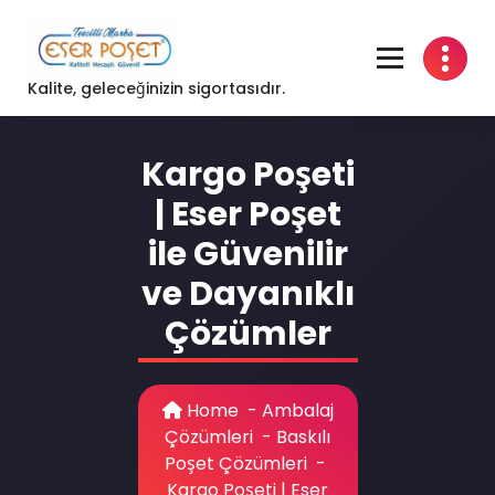
Skip
to
content
Kalite, geleceğinizin sigortasıdır.
Kargo Poşeti
| Eser Poşet
ile Güvenilir
ve Dayanıklı
Çözümler
Home
-
Ambalaj
Çözümleri
-
Baskılı
Poşet Çözümleri
-
Kargo Poşeti | Eser