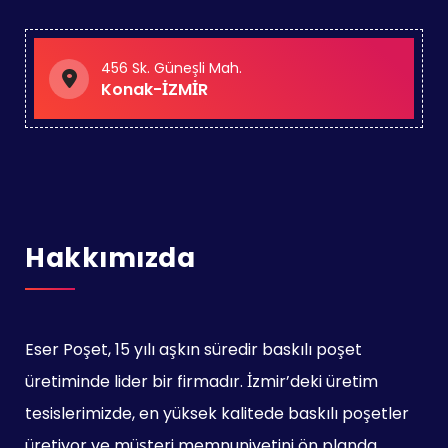
456 Sk. Güneşli Mah.
Konak-İZMİR
Hakkımızda
Eser Poşet, 15 yılı aşkın süredir baskılı poşet
üretiminde lider bir firmadır. İzmir’deki üretim
tesislerimizde, en yüksek kalitede baskılı poşetler
üretiyor ve müşteri memnuniyetini ön planda