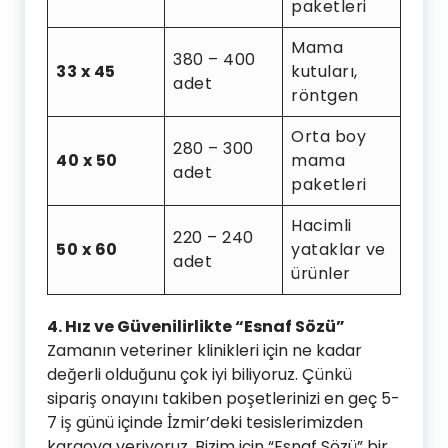
paketleri
Mama
380 – 400
33 x 45
kutuları,
adet
röntgen
Orta boy
280 – 300
40 x 50
mama
adet
paketleri
Hacimli
220 – 240
50 x 60
yataklar ve
adet
ürünler
4. Hız ve Güvenilirlikte “Esnaf Sözü”
Zamanın veteriner klinikleri için ne kadar
değerli olduğunu çok iyi biliyoruz. Çünkü
sipariş onayını takiben poşetlerinizi en geç 5-
7 iş günü içinde İzmir’deki tesislerimizden
kargoya veriyoruz. Bizim için “Esnaf Sözü” bir