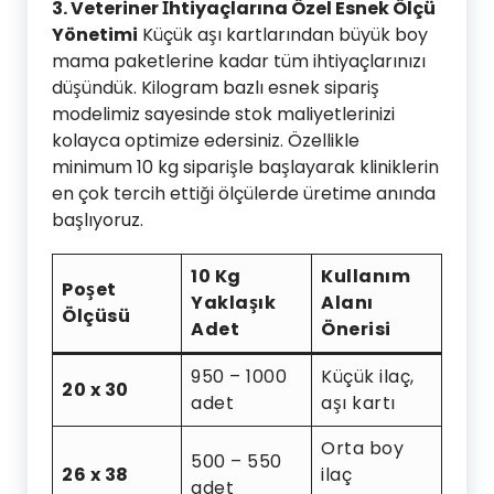
3. Veteriner İhtiyaçlarına Özel Esnek Ölçü
Yönetimi
Küçük aşı kartlarından büyük boy
mama paketlerine kadar tüm ihtiyaçlarınızı
düşündük. Kilogram bazlı esnek sipariş
modelimiz sayesinde stok maliyetlerinizi
kolayca optimize edersiniz. Özellikle
minimum 10 kg siparişle başlayarak kliniklerin
en çok tercih ettiği ölçülerde üretime anında
başlıyoruz.
10 Kg
Kullanım
Poşet
Yaklaşık
Alanı
Ölçüsü
Adet
Önerisi
950 – 1000
Küçük ilaç,
20 x 30
adet
aşı kartı
Orta boy
500 – 550
26 x 38
ilaç
adet