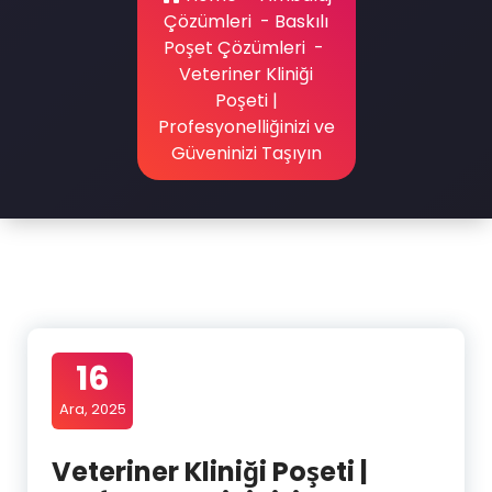
Çözümleri
-
Baskılı
Poşet Çözümleri
-
Veteriner Kliniği
Poşeti |
Profesyonelliğinizi ve
Güveninizi Taşıyın
16
Ara, 2025
Veteriner Kliniği Poşeti |