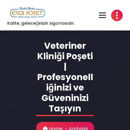
Skip
to
content
Kalite, geleceğinizin sigortasıdır.
Veteriner
Kliniği Poşeti
|
Profesyonell
iğinizi ve
Güveninizi
Taşıyın
Home
-
Ambalaj