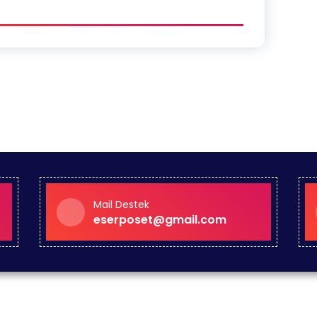
Mail Destek
eserposet@gmail.com