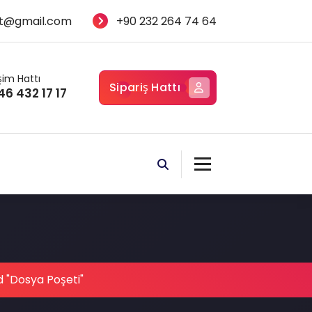
t@gmail.com
+90 232 264 74 64
işim Hattı
Sipariş Hattı
46 432 17 17
 "Dosya Poşeti"