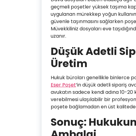
geçmeli poşetler yüksek taşıma kapas
uygulanan mürekkep yoğun kullanımd
güvenle taşınmasını sağlarken poşet
Müvekkiliniz dosyaları eve taşıdığınd
uzanır.
Düşük Adetli Sip
Üretim
Hukuk büroları genellikle binlerce 
Eser Poşet
’in düşük adetli sipariş a
avukatın sadece kendi adına 10-20 ki
verebilmesi ulaşılabilir bir profesyo
poşete bağlamadan en üst kalitede a
Sonuç: Hukukun
Ambalaj