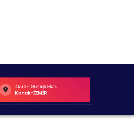
456 Sk. Güneşli Mah.
Konak-İZMİR