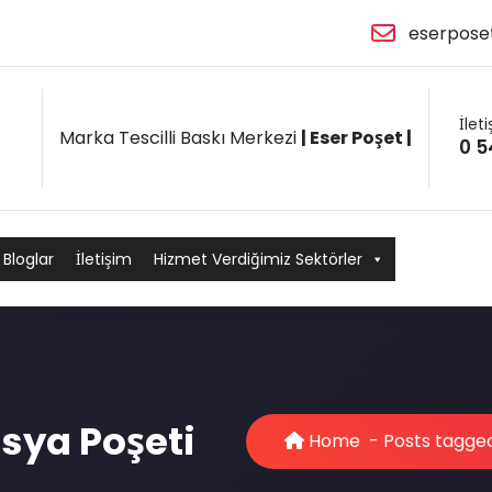
eserpose
İlet
Marka Tescilli Baskı Merkezi
| Eser Poşet |
0 5
Bloglar
İletişim
Hizmet Verdiğimiz Sektörler
sya Poşeti
Home
-
Posts tagged