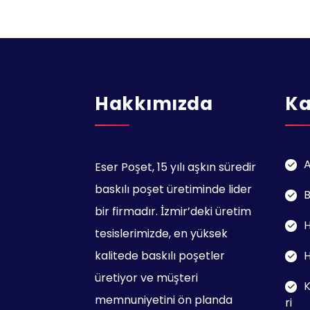
Hakkımızda
Ka
A
Eser Poşet, 15 yılı aşkın süredir
baskılı poşet üretiminde lider
B
bir firmadır. İzmir’deki üretim
tesislerimizde, en yüksek
kalitede baskılı poşetler
H
üretiyor ve müşteri
K
memnuniyetini ön planda
ri