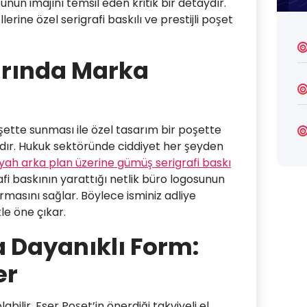
un imajını temsil eden kritik bir detaydır.
rine özel serigrafi baskılı ve prestijli poşet
arında Marka
oşette sunması ile özel tasarım bir poşette
dır. Hukuk sektöründe ciddiyet her şeyden
iyah arka plan üzerine gümüş serigrafi baskı
rafi baskının yarattığı netlik büro logosunun
rmasını sağlar. Böylece isminiz adliye
le öne çıkar.
a Dayanıklı Form:
er
bilir. Eser Poşet’in önerdiği takviyeli el