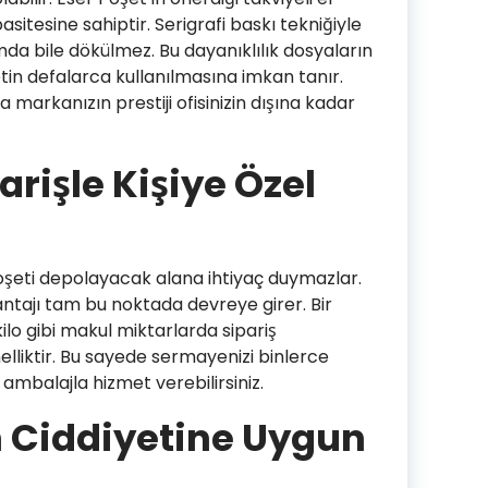
itesine sahiptir. Serigrafi baskı tekniğiyle
a bile dökülmez. Bu dayanıklılık dosyaların
in defalarca kullanılmasına imkan tanır.
a markanızın prestiji ofisinizin dışına kadar
arişle Kişiye Özel
poşeti depolayacak alana ihtiyaç duymazlar.
vantajı tam bu noktada devreye girer. Bir
lo gibi makul miktarlarda sipariş
nelliktir. Bu sayede sermayenizi binlerce
mbalajla hizmet verebilirsiniz.
 Ciddiyetine Uygun