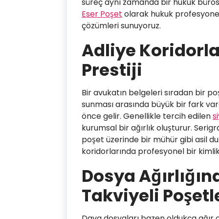
süreç aynı zamanda bir hukuk bürosun
Eser Poşet
olarak hukuk profesyonelle
çözümleri sunuyoruz.
Adliye Koridorl
Prestiji
Bir avukatın belgeleri sıradan bir p
sunması arasında büyük bir fark var
önce gelir. Genellikle tercih edilen
s
kurumsal bir ağırlık oluşturur. Serig
poşet üzerinde bir mühür gibi asil du
koridorlarında profesyonel bir kimlik
Dosya Ağırlığın
Takviyeli Poşetl
Dava dosyaları bazen oldukça ağır ola