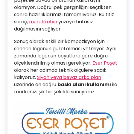
poşet ile 50×60 bir ürünün kalıbı aynı
olamıyor. Doğru ipek gerginliğini seçtikten
sonra hazırlıklarımızı tamamlıyoruz. Bu titiz
süreç,
mürekkebin
yüzeye hatasız
dağılmasını sağlıyor.
Sonuç olarak etkili bir kompozisyon için
sadece logonun güzel olması yetmiyor. Aynı
zamanda logonun boyutlara göre doğru
ölçeklendirilmiş olması gerekiyor.
Eser Poşet
olarak her adımda teknik ölçülere sadık
kalıyoruz.
Siyah veya beyaz arka plan
üzerinde en doğru
baskı alanı kullanımı
ile
markanızı şık bir şekilde sunuyoruz.