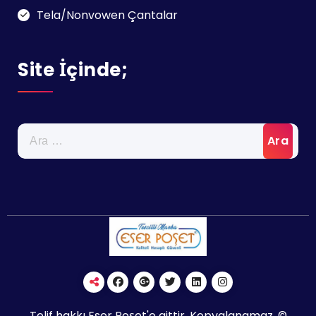
Tela/Nonvowen Çantalar
Site İçinde;
Arama:
Telif hakkı Eser Poşet'e aittir. Kopyalanamaz. ©